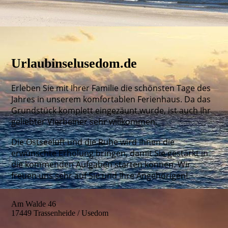
Urlaubinselusedom.de
Erleben Sie mit Ihrer Familie die schönsten Tage des
Jahres in unserem komfortablen Ferienhaus. Da das
Grundstück komplett eingezäunt wurde, ist auch Ihr
geliebter Vierbeiner sehr willkommen.
Die Ostseeluft und die Ruhe wird Ihnen die
erwünschte Erholung bringen, damit Sie gestärkt in
die kommenden Aufgaben starten können. Wir
freuen uns sehr auf Sie und Ihre Angehörigen!
Am Walde 46
17449 Trassenheide / Usedom