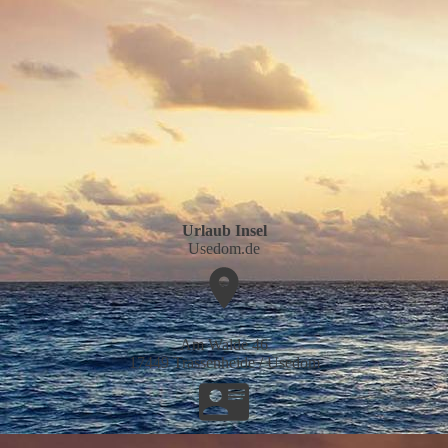
Urlaub Insel
Usedom.de
Am Walde 46
17449 Trassenheide / Usedom