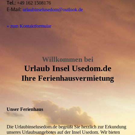
Tel.:
+49 162 1508176
E-Mail:
urlaubinselusedom@outlook.de
» zum Kontaktformular
Willkommen bei
Urlaub Insel Usedom.de
Ihre
Ferienhausvermietung
Unser Ferienhaus
Die Urlaubinselusedom.de begrüßt Sie herzlich zur Erkundung
unseres Urlaubsangebotes auf der Insel Usedom. Wir bieten