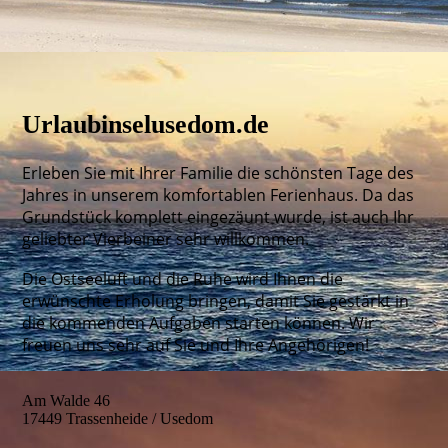
Urlaubinselusedom.de
Erleben Sie mit Ihrer Familie die schönsten Tage des
Jahres in unserem komfortablen Ferienhaus. Da das
Grundstück komplett eingezäunt wurde, ist auch Ihr
geliebter Vierbeiner sehr willkommen.
Die Ostseeluft und die Ruhe wird Ihnen die
erwünschte Erholung bringen, damit Sie gestärkt in
die kommenden Aufgaben starten können. Wir
freuen uns sehr auf Sie und Ihre Angehörigen!
Am Walde 46
17449 Trassenheide / Usedom