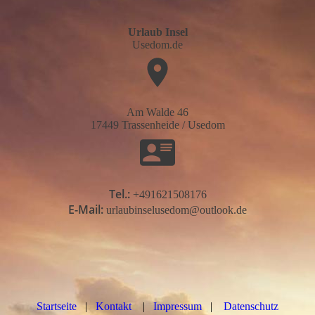
Urlaub Insel
Usedom.de
Am Walde 46
17449 Trassenheide / Usedom
Tel.:
+491621508176
E-Mail:
urlaubinselusedom@outlook.de
Startseite
|
Kontakt
|
Impressum
|
Datenschutz