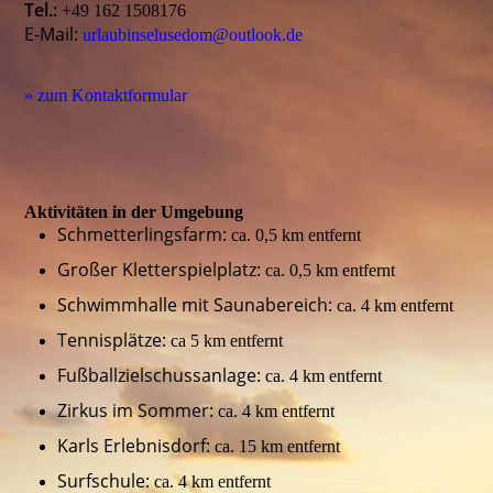
Tel.:
+49 162 1508176
E-Mail:
urlaubinselusedom@outlook.de
» zum Kontaktformular
Aktivitäten in der Umgebung
Schmetterlingsfarm:
ca. 0,5 km entfernt
Großer Kletterspielplatz:
ca. 0,5 km entfernt
Schwimmhalle mit Saunabereich:
ca. 4 km entfernt
Tennisplätze:
ca 5 km entfernt
Fußballzielschussanlage:
ca. 4 km entfernt
Zirkus im Sommer:
ca. 4 km entfernt
Karls Erlebnisdorf:
ca. 15 km entfernt
Surfschule:
ca. 4 km entfernt