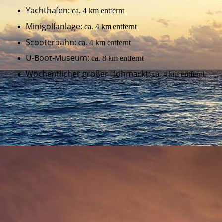
Yachthafen:
ca. 4 km entfernt
Minigolfanlage:
ca. 4 km entfernt
Scooterbahn:
ca. 4 km entfernt
U-Boot-Museum:
ca. 8 km entfernt
Wöchentlicher großer Flohmarkt:
ca. 4 km entfernt